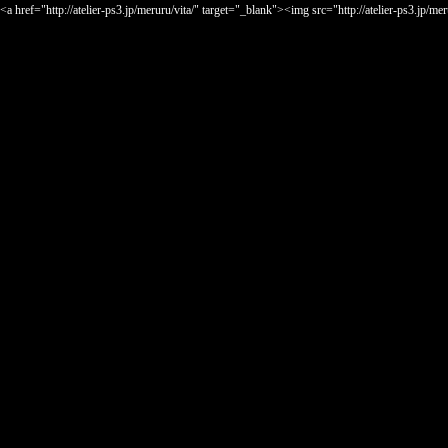
<a href="http://atelier-ps3.jp/meruru/vita/" target="_blank"><img src="http://at