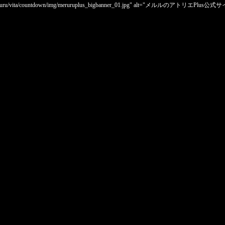
elier-ps3.jp/meruru/vita/countdown/img/meruruplus_bigbanner_01.jpg" alt="メルルのアトリエ